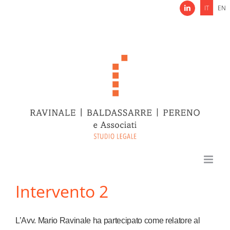
Salta
IT
EN
LinkedIn
al
contenuto
Intervento 2
L’Avv. Mario Ravinale ha partecipato come relatore al