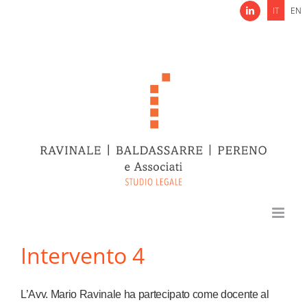
Salta
IT
EN
LinkedIn
al
contenuto
Intervento 4
L’Avv. Mario Ravinale ha partecipato come docente al