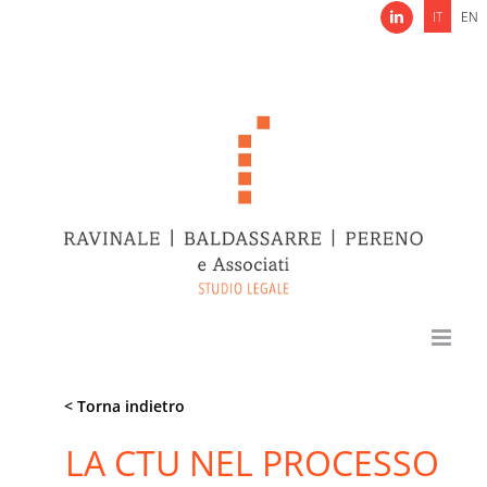
Salta
IT
EN
LinkedIn
al
contenuto
< Torna indietro
LA CTU NEL PROCESSO